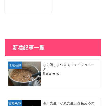
新着記事一覧
むら興しまつりでフェイジョアー
地域活動
ダ！
2022/09/02
瀬川先生・小泉先生と炎色反応の
実験教室